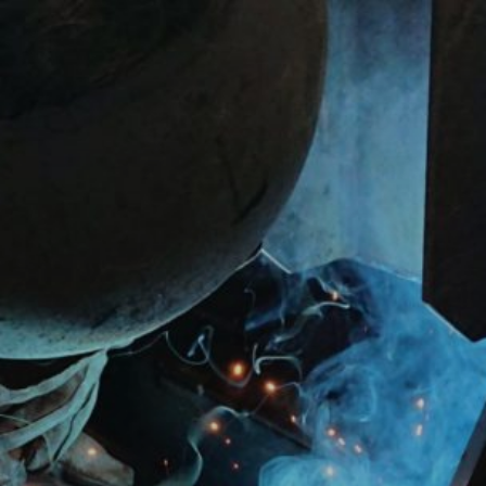
コ
ン
テ
ン
ツ
へ
ス
キ
ッ
プ